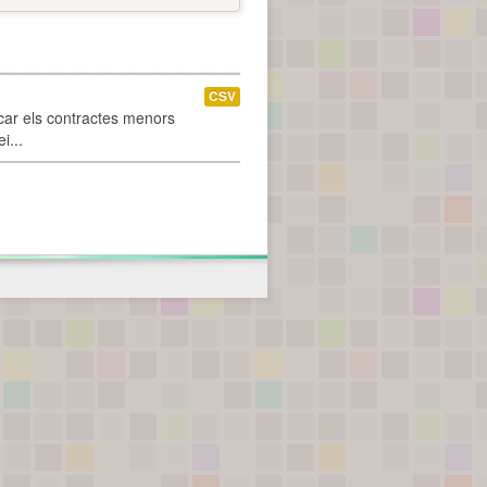
CSV
car els contractes menors
i...