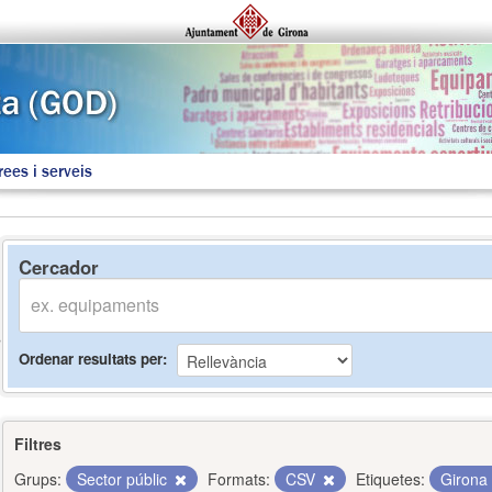
rees i serveis
Cercador
Ordenar resultats per
Filtres
Grups:
Sector públic
Formats:
CSV
Etiquetes:
Girona