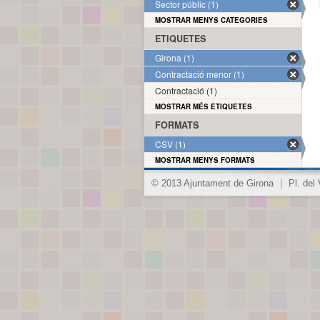
Sector públic (1)
MOSTRAR MENYS CATEGORIES
ETIQUETES
Girona (1)
Contractació menor (1)
Contractació (1)
MOSTRAR MÉS ETIQUETES
FORMATS
CSV (1)
MOSTRAR MENYS FORMATS
© 2013 Ajuntament de Girona
|
Pl. del