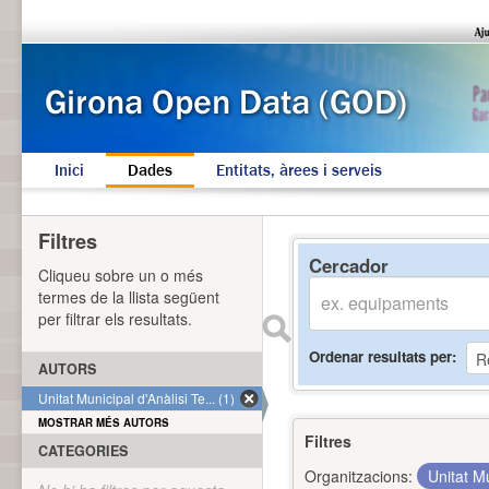
Inici
Dades
Entitats, àrees i serveis
Filtres
Cercador
Cliqueu sobre un o més
termes de la llista següent
per filtrar els resultats.
Ordenar resultats per
AUTORS
Unitat Municipal d'Anàlisi Te... (1)
MOSTRAR MÉS AUTORS
Filtres
CATEGORIES
Organitzacions:
Unitat Mu