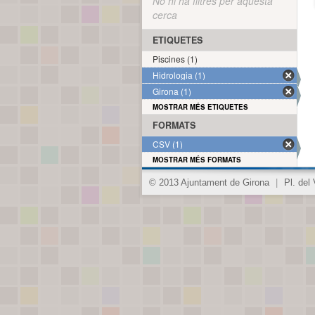
No hi ha filtres per aquesta
cerca
ETIQUETES
Piscines (1)
Hidrologia (1)
Girona (1)
MOSTRAR MÉS ETIQUETES
FORMATS
CSV (1)
MOSTRAR MÉS FORMATS
© 2013 Ajuntament de Girona
|
Pl. del