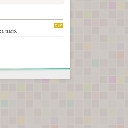
CSV
alització.