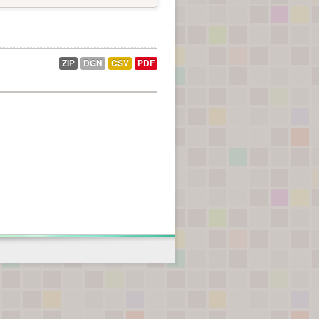
ZIP
DGN
CSV
PDF