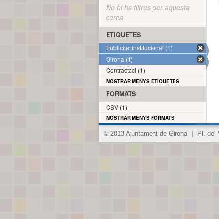
No hi ha filtres per aquesta
cerca
ETIQUETES
Publicitat institucional (1)
Girona (1)
Contractaci (1)
MOSTRAR MENYS ETIQUETES
FORMATS
CSV (1)
MOSTRAR MENYS FORMATS
© 2013 Ajuntament de Girona
|
Pl. del