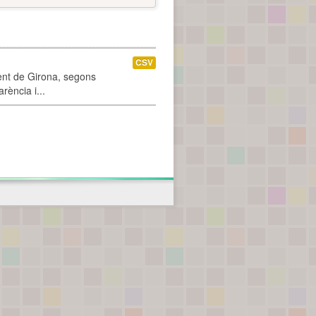
CSV
ment de Girona, segons
rència i...