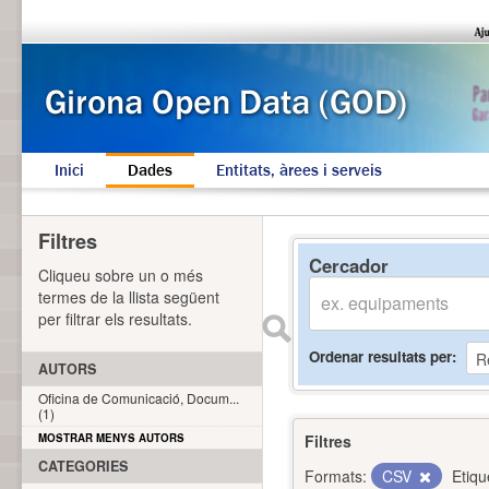
Inici
Dades
Entitats, àrees i serveis
Filtres
Cercador
Cliqueu sobre un o més
termes de la llista següent
per filtrar els resultats.
Ordenar resultats per
AUTORS
Oficina de Comunicació, Docum...
(1)
MOSTRAR MENYS AUTORS
Filtres
CATEGORIES
Formats:
CSV
Etiqu