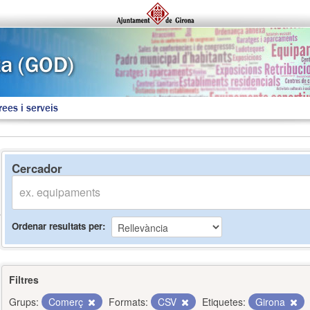
rees i serveis
Cercador
Ordenar resultats per
Filtres
Grups:
Comerç
Formats:
CSV
Etiquetes:
Girona