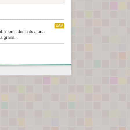
CSV
abliments dedicats a una
 a grans...