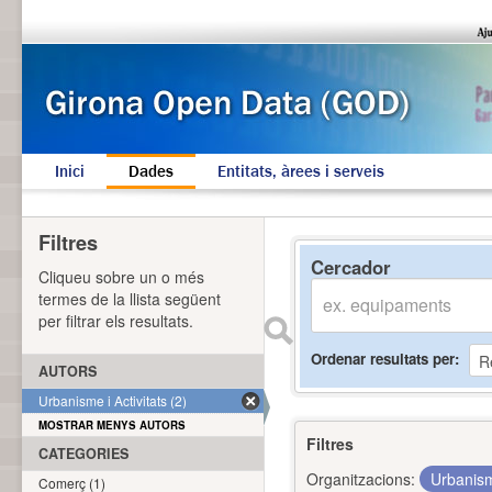
Inici
Dades
Entitats, àrees i serveis
Filtres
Cercador
Cliqueu sobre un o més
termes de la llista següent
per filtrar els resultats.
Ordenar resultats per
AUTORS
Urbanisme i Activitats (2)
MOSTRAR MENYS AUTORS
Filtres
CATEGORIES
Organitzacions:
Urbanism
Comerç (1)