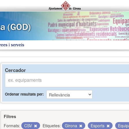
rees i serveis
Cercador
Ordenar resultats per
Filtres
Formats:
CSV
Etiquetes:
Girona
Esports
Equi