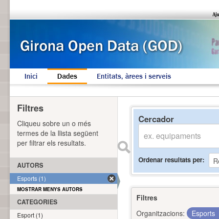
Inici
Dades
Entitats, àrees i serveis
Filtres
Cercador
Cliqueu sobre un o més
termes de la llista següent
per filtrar els resultats.
Ordenar resultats per
AUTORS
Esports (1)
MOSTRAR MENYS AUTORS
Filtres
CATEGORIES
Organitzacions:
Esports
Esport (1)