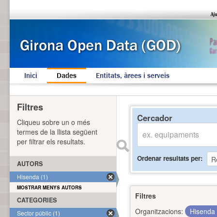
Inici
Dades
Entitats, àrees i serveis
Filtres
Cercador
Cliqueu sobre un o més
termes de la llista següent
per filtrar els resultats.
Ordenar resultats per
AUTORS
Hisenda (1)
MOSTRAR MENYS AUTORS
Filtres
CATEGORIES
Organitzacions:
Hisenda
Sector públic (1)