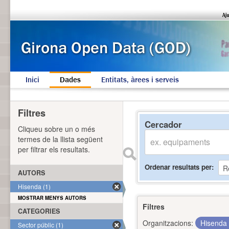
Inici
Dades
Entitats, àrees i serveis
Filtres
Cercador
Cliqueu sobre un o més
termes de la llista següent
per filtrar els resultats.
Ordenar resultats per
AUTORS
Hisenda (1)
MOSTRAR MENYS AUTORS
Filtres
CATEGORIES
Organitzacions:
Hisenda
Sector públic (1)