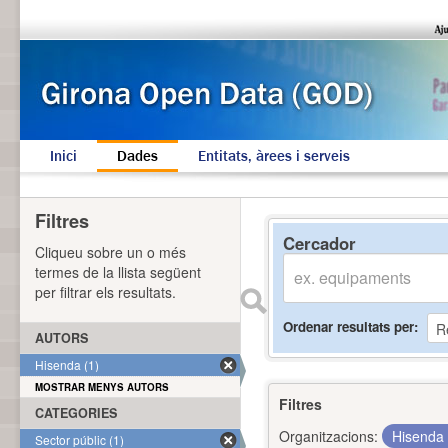
Inici
Dades
Entitats, àrees i serveis
Filtres
Cercador
Cliqueu sobre un o més
termes de la llista següent
per filtrar els resultats.
Ordenar resultats per
AUTORS
Hisenda (1)
MOSTRAR MENYS AUTORS
Filtres
CATEGORIES
Organitzacions:
Hisenda
Sector públic (1)