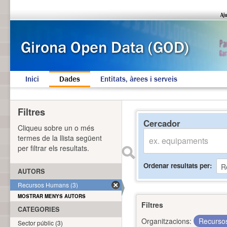
Inici
Dades
Entitats, àrees i serveis
Filtres
Cercador
Cliqueu sobre un o més
termes de la llista següent
per filtrar els resultats.
Ordenar resultats per
AUTORS
Recursos Humans (3)
MOSTRAR MENYS AUTORS
Filtres
CATEGORIES
Organitzacions:
Recurs
Sector públic (3)