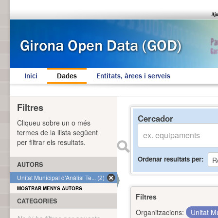
Inici
Dades
Entitats, àrees i serveis
Filtres
Cercador
Cliqueu sobre un o més
termes de la llista següent
per filtrar els resultats.
Ordenar resultats per
AUTORS
Unitat Municipal d'Anàlisi Te... (2)
MOSTRAR MENYS AUTORS
Filtres
CATEGORIES
Organitzacions:
Unitat Mu