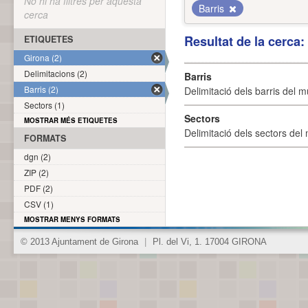
No hi ha filtres per aquesta
Barris
cerca
Resultat de la cerca
ETIQUETES
Girona (2)
Delimitacions (2)
Barris
Barris (2)
Delimitació dels barris del mu
Sectors (1)
Sectors
MOSTRAR MÉS ETIQUETES
Delimitació dels sectors del 
FORMATS
dgn (2)
ZIP (2)
PDF (2)
CSV (1)
MOSTRAR MENYS FORMATS
© 2013 Ajuntament de Girona
|
Pl. del Vi, 1. 17004 GIRONA