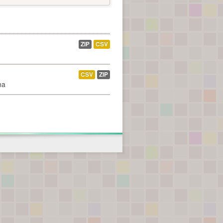
ZIP
CSV
CSV
ZIP
na