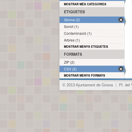
MOSTRAR MÉS CATEGORIES
ETIQUETES
Girona (2)
Soroll (1)
Contaminació (1)
Arbres (1)
MOSTRAR MENYS ETIQUETES
FORMATS
ZIP (2)
CSV (2)
MOSTRAR MENYS FORMATS
© 2013 Ajuntament de Girona
|
Pl. del