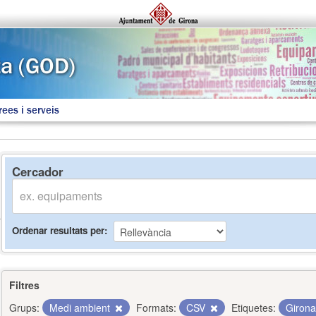
rees i serveis
Cercador
Ordenar resultats per
Filtres
Grups:
Medi ambient
Formats:
CSV
Etiquetes:
Giron