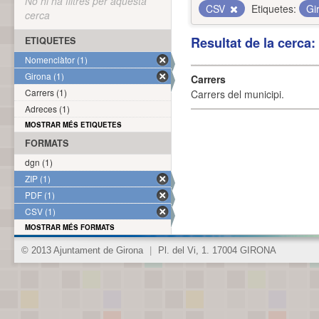
No hi ha filtres per aquesta
CSV
Etiquetes:
Gi
cerca
Resultat de la cerca
ETIQUETES
Nomenclàtor (1)
Girona (1)
Carrers
Carrers (1)
Carrers del municipi.
Adreces (1)
MOSTRAR MÉS ETIQUETES
FORMATS
dgn (1)
ZIP (1)
PDF (1)
CSV (1)
MOSTRAR MÉS FORMATS
© 2013 Ajuntament de Girona
|
Pl. del Vi, 1. 17004 GIRONA