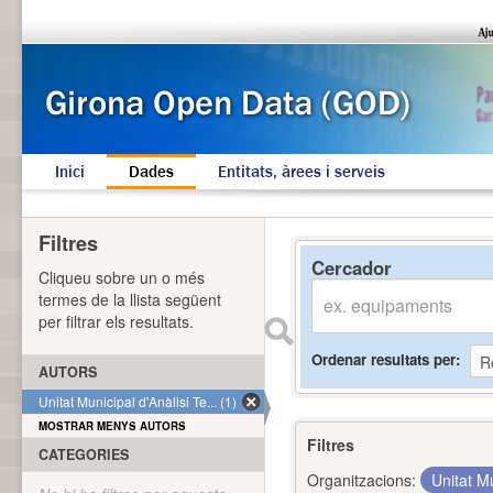
Inici
Dades
Entitats, àrees i serveis
Filtres
Cercador
Cliqueu sobre un o més
termes de la llista següent
per filtrar els resultats.
Ordenar resultats per
AUTORS
Unitat Municipal d'Anàlisi Te... (1)
MOSTRAR MENYS AUTORS
Filtres
CATEGORIES
Organitzacions:
Unitat Mu