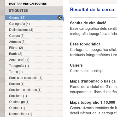
MOSTRAR MÉS CATEGORIES
Resultat de la cerca
ETIQUETES
Girona (15)
Sentits de circulació
Cartografia (4)
Base cartogràfica dels sentit
Delimitacions (3)
cartografia topogràfica ofici
Carrers (3)
Adreces (3)
Base topogràfica
Plànol (2)
Cartografia topogràfica ofic
Barris (2)
restitució fotogramètrica i ta
Àmbit urbà (1)
Carrers
Topografia (1)
Carrers del municipi.
Terme (1)
Sentits de circulació (1)
Mapa d'informació bàsica i
Sectors (1)
Plànol de la ciutat de Girona
Seccions electorals (1)
equipaments i llocs d'interès 
Seccions (1)
Ortoimatge (1)
Mapa topogràfic 1:10.000
Generalització temàtica de l
Ortofoto (1)
detall inferior de la cartogra
Nomenclàtor (1)