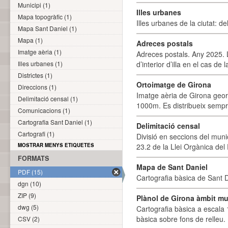
Municipi (1)
Illes urbanes
Mapa topogràfic (1)
Illes urbanes de la ciutat: de
Mapa Sant Daniel (1)
Mapa (1)
Adreces postals
Imatge aèria (1)
Adreces postals. Any 2025. L
Illes urbanes (1)
d’interior d’illa en el cas de
Districtes (1)
Ortoimatge de Girona
Direccions (1)
Imatge aèria de Girona geor
Delimitació censal (1)
1000m. Es distribueix sempre
Comunicacions (1)
Cartografia Sant Daniel (1)
Delimitació censal
Cartografi (1)
Divisió en seccions del muni
MOSTRAR MENYS ETIQUETES
23.2 de la Llei Orgànica del
FORMATS
Mapa de Sant Daniel
PDF (15)
Cartografia bàsica de Sant D
dgn (10)
ZIP (9)
Plànol de Girona àmbit mu
dwg (5)
Cartografia bàsica a escala 
bàsica sobre fons de relleu
CSV (2)