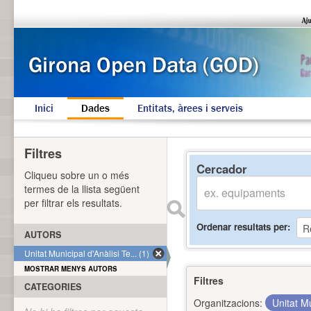
Inici
Dades
Entitats, àrees i serveis
Filtres
Cercador
Cliqueu sobre un o més
termes de la llista següent
per filtrar els resultats.
Ordenar resultats per
AUTORS
Unitat Municipal d'Anàlisi Te... (1)
MOSTRAR MENYS AUTORS
Filtres
CATEGORIES
Organitzacions:
Unitat Mu