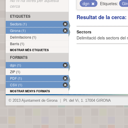
No hi ha filtres per aquesta
dgn
Etiquetes:
Gi
cerca
Resultat de la cerca
ETIQUETES
Sectors (1)
Girona (1)
Sectors
Delimitacions (1)
Delimitació dels sectors del 
Barris (1)
MOSTRAR MÉS ETIQUETES
FORMATS
dgn (1)
ZIP (1)
PDF (1)
CSV (1)
MOSTRAR MENYS FORMATS
© 2013 Ajuntament de Girona
|
Pl. del Vi, 1. 17004 GIRONA