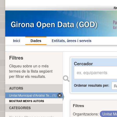
Inici
Dades
Entitats, àrees i serveis
Filtres
Cercador
Cliqueu sobre un o més
termes de la llista següent
per filtrar els resultats.
Ordenar resultats per
AUTORS
Unitat Municipal d'Anàlisi Te... (1)
MOSTRAR MENYS AUTORS
Filtres
CATEGORIES
Organitzacions:
Unitat Mu