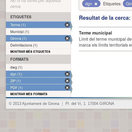
No hi ha filtres per aquesta
dgn
Etiquetes:
Gi
cerca
Resultat de la cerca
ETIQUETES
Terme (1)
Municipi (1)
Terme municipal
Girona (1)
Límit del terme municipal de 
marca els límits territorials
Delimitacions (1)
MOSTRAR MÉS ETIQUETES
FORMATS
dwg (1)
dgn (1)
ZIP (1)
PDF (1)
MOSTRAR MÉS FORMATS
© 2013 Ajuntament de Girona
|
Pl. del Vi, 1. 17004 GIRONA