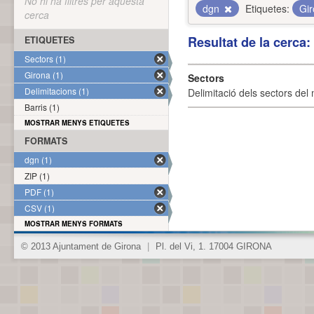
No hi ha filtres per aquesta
dgn
Etiquetes:
Gi
cerca
Resultat de la cerca
ETIQUETES
Sectors (1)
Girona (1)
Sectors
Delimitacions (1)
Delimitació dels sectors del 
Barris (1)
MOSTRAR MENYS ETIQUETES
FORMATS
dgn (1)
ZIP (1)
PDF (1)
CSV (1)
MOSTRAR MENYS FORMATS
© 2013 Ajuntament de Girona
|
Pl. del Vi, 1. 17004 GIRONA