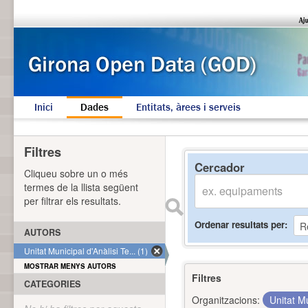
Inici
Dades
Entitats, àrees i serveis
Filtres
Cercador
Cliqueu sobre un o més
termes de la llista següent
per filtrar els resultats.
Ordenar resultats per
AUTORS
Unitat Municipal d'Anàlisi Te... (1)
MOSTRAR MENYS AUTORS
Filtres
CATEGORIES
Organitzacions:
Unitat Mu