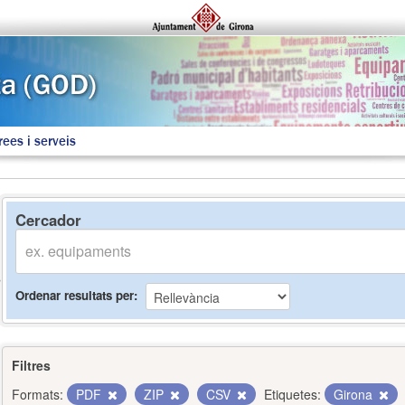
rees i serveis
Cercador
Ordenar resultats per
Filtres
Formats:
PDF
ZIP
CSV
Etiquetes:
Girona