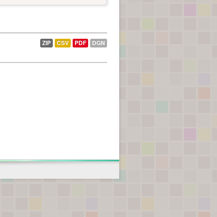
ZIP
CSV
PDF
DGN