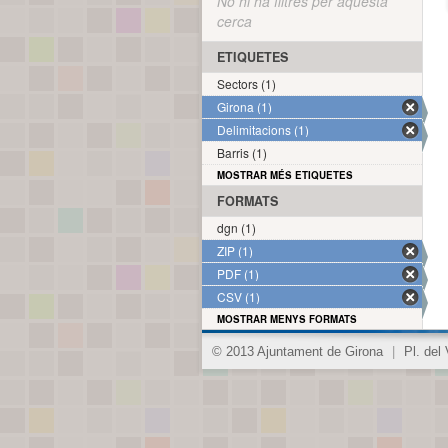
No hi ha filtres per aquesta
cerca
ETIQUETES
Sectors (1)
Girona (1)
Delimitacions (1)
Barris (1)
MOSTRAR MÉS ETIQUETES
FORMATS
dgn (1)
ZIP (1)
PDF (1)
CSV (1)
MOSTRAR MENYS FORMATS
© 2013 Ajuntament de Girona
|
Pl. del