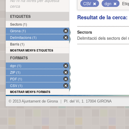
No hi ha filtres per aquesta
CSV
dgn
Eti
cerca
Resultat de la cerca
ETIQUETES
Sectors (1)
Girona (1)
Sectors
Delimitacions (1)
Delimitació dels sectors del 
Barris (1)
MOSTRAR MENYS ETIQUETES
FORMATS
dgn (1)
ZIP (1)
PDF (1)
CSV (1)
MOSTRAR MENYS FORMATS
© 2013 Ajuntament de Girona
|
Pl. del Vi, 1. 17004 GIRONA