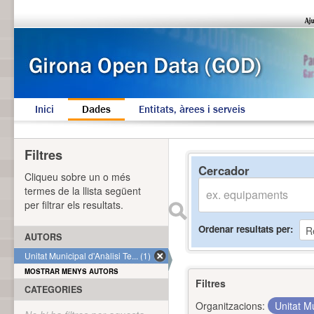
Inici
Dades
Entitats, àrees i serveis
Filtres
Cercador
Cliqueu sobre un o més
termes de la llista següent
per filtrar els resultats.
Ordenar resultats per
AUTORS
Unitat Municipal d'Anàlisi Te... (1)
MOSTRAR MENYS AUTORS
Filtres
CATEGORIES
Organitzacions:
Unitat Mu