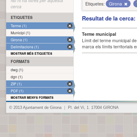
No hi ha filtres per aquesta
Etiquetes:
Girona
cerca
Resultat de la cerca
ETIQUETES
Terme (1)
Municipi (1)
Terme municipal
Girona (1)
Límit del terme municipal de 
marca els límits territorials
Delimitacions (1)
MOSTRAR MÉS ETIQUETES
FORMATS
dwg (1)
dgn (1)
ZIP (1)
PDF (1)
MOSTRAR MENYS FORMATS
© 2013 Ajuntament de Girona
|
Pl. del Vi, 1. 17004 GIRONA