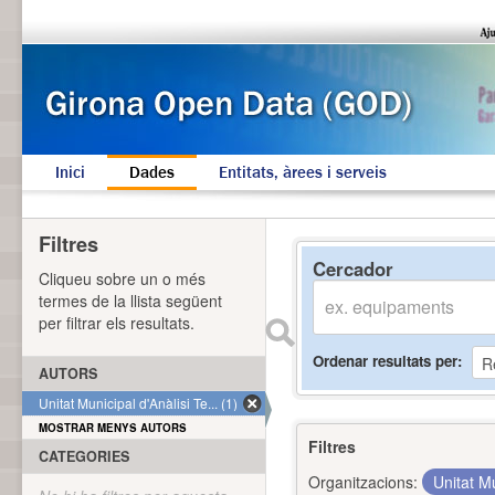
Inici
Dades
Entitats, àrees i serveis
Filtres
Cercador
Cliqueu sobre un o més
termes de la llista següent
per filtrar els resultats.
Ordenar resultats per
AUTORS
Unitat Municipal d'Anàlisi Te... (1)
MOSTRAR MENYS AUTORS
Filtres
CATEGORIES
Organitzacions:
Unitat Mu