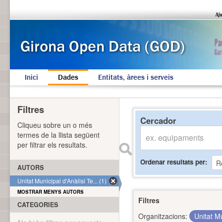
Inici
Dades
Entitats, àrees i serveis
Filtres
Cercador
Cliqueu sobre un o més
termes de la llista següent
per filtrar els resultats.
Ordenar resultats per
AUTORS
Unitat Municipal d'Anàlisi Te... (1)
MOSTRAR MENYS AUTORS
Filtres
CATEGORIES
Organitzacions:
Unitat Mu