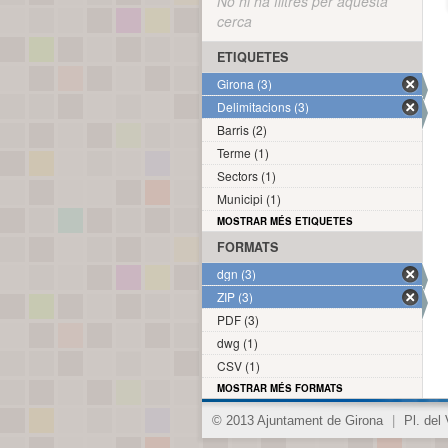
No hi ha filtres per aquesta
cerca
ETIQUETES
Girona (3)
Delimitacions (3)
Barris (2)
Terme (1)
Sectors (1)
Municipi (1)
MOSTRAR MÉS ETIQUETES
FORMATS
dgn (3)
ZIP (3)
PDF (3)
dwg (1)
CSV (1)
MOSTRAR MÉS FORMATS
© 2013 Ajuntament de Girona
|
Pl. del