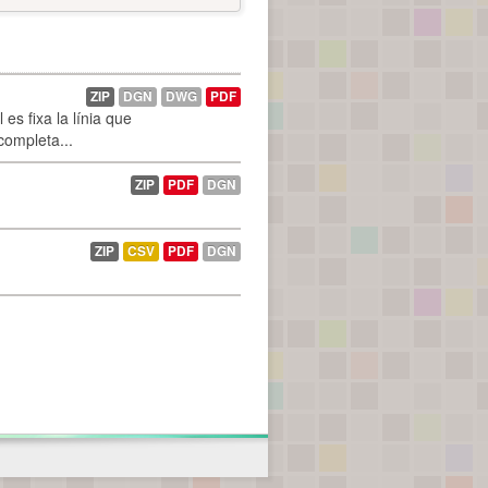
ZIP
DGN
DWG
PDF
es fixa la línia que
 completa...
ZIP
PDF
DGN
ZIP
CSV
PDF
DGN