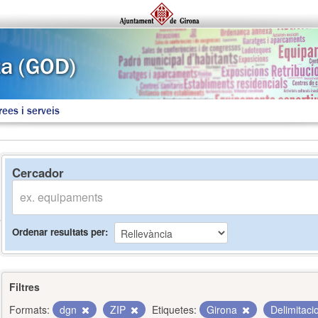
rees i serveis
Cercador
Ordenar resultats per
Filtres
Formats:
dgn
ZIP
Etiquetes:
Girona
Delimitac