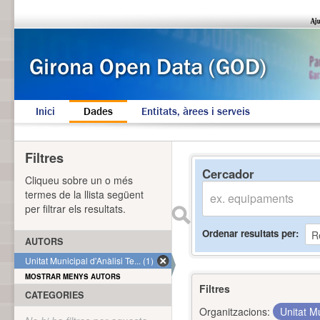
Inici
Dades
Entitats, àrees i serveis
Filtres
Cercador
Cliqueu sobre un o més
termes de la llista següent
per filtrar els resultats.
Ordenar resultats per
AUTORS
Unitat Municipal d'Anàlisi Te... (1)
MOSTRAR MENYS AUTORS
Filtres
CATEGORIES
Organitzacions:
Unitat Mu