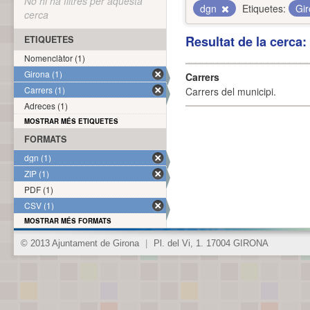
No hi ha filtres per aquesta
dgn
Etiquetes:
Gi
cerca
Resultat de la cerca
ETIQUETES
Nomenclàtor (1)
Girona (1)
Carrers
Carrers (1)
Carrers del municipi.
Adreces (1)
MOSTRAR MÉS ETIQUETES
FORMATS
dgn (1)
ZIP (1)
PDF (1)
CSV (1)
MOSTRAR MÉS FORMATS
© 2013 Ajuntament de Girona
|
Pl. del Vi, 1. 17004 GIRONA