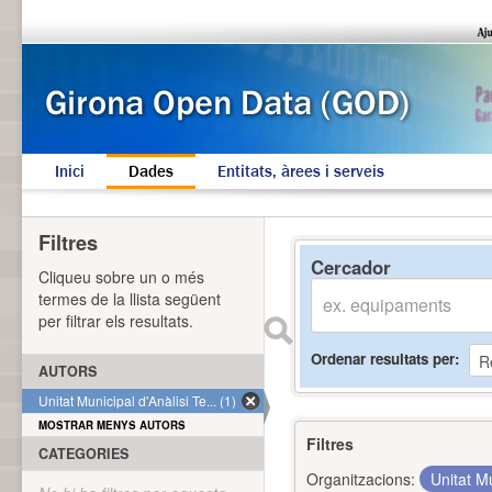
Inici
Dades
Entitats, àrees i serveis
Filtres
Cercador
Cliqueu sobre un o més
termes de la llista següent
per filtrar els resultats.
Ordenar resultats per
AUTORS
Unitat Municipal d'Anàlisi Te... (1)
MOSTRAR MENYS AUTORS
Filtres
CATEGORIES
Organitzacions:
Unitat Mu