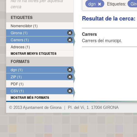
No hi ha filtres per aquesta
dgn
Etiquetes:
Gi
cerca
Resultat de la cerca
ETIQUETES
Nomenclàtor (1)
Girona (1)
Carrers
Carrers (1)
Carrers del municipi.
Adreces (1)
MOSTRAR MENYS ETIQUETES
FORMATS
dgn (1)
ZIP (1)
PDF (1)
CSV (1)
MOSTRAR MÉS FORMATS
© 2013 Ajuntament de Girona
|
Pl. del Vi, 1. 17004 GIRONA