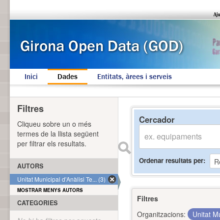
Inici
Dades
Entitats, àrees i serveis
Filtres
Cercador
Cliqueu sobre un o més
termes de la llista següent
per filtrar els resultats.
Ordenar resultats per
AUTORS
Unitat Municipal d'Anàlisi Te... (3)
MOSTRAR MENYS AUTORS
Filtres
CATEGORIES
Organitzacions:
Unitat Mu