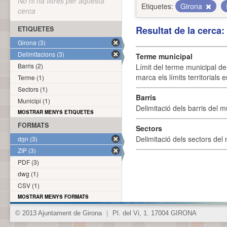
No hi ha filtres per aquesta
Etiquetes:
Girona
cerca
Resultat de la cerca
ETIQUETES
Girona (3)
Delimitacions (3)
Terme municipal
Barris (2)
Límit del terme municipal de 
marca els límits territorials
Terme (1)
Sectors (1)
Barris
Municipi (1)
Delimitació dels barris del mu
MOSTRAR MENYS ETIQUETES
FORMATS
Sectors
Delimitació dels sectors del 
dgn (3)
ZIP (3)
PDF (3)
dwg (1)
CSV (1)
MOSTRAR MENYS FORMATS
© 2013 Ajuntament de Girona
|
Pl. del Vi, 1. 17004 GIRONA