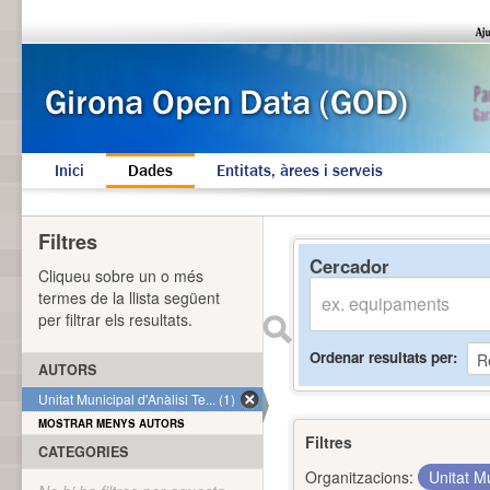
Inici
Dades
Entitats, àrees i serveis
Filtres
Cercador
Cliqueu sobre un o més
termes de la llista següent
per filtrar els resultats.
Ordenar resultats per
AUTORS
Unitat Municipal d'Anàlisi Te... (1)
MOSTRAR MENYS AUTORS
Filtres
CATEGORIES
Organitzacions:
Unitat Mu