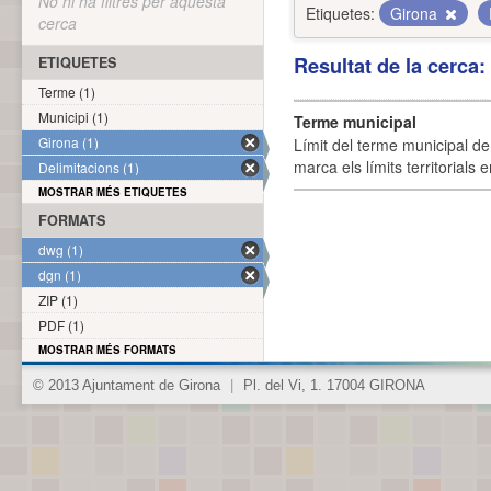
No hi ha filtres per aquesta
Etiquetes:
Girona
cerca
Resultat de la cerca
ETIQUETES
Terme (1)
Municipi (1)
Terme municipal
Girona (1)
Límit del terme municipal de 
marca els límits territorials
Delimitacions (1)
MOSTRAR MÉS ETIQUETES
FORMATS
dwg (1)
dgn (1)
ZIP (1)
PDF (1)
MOSTRAR MÉS FORMATS
© 2013 Ajuntament de Girona
|
Pl. del Vi, 1. 17004 GIRONA