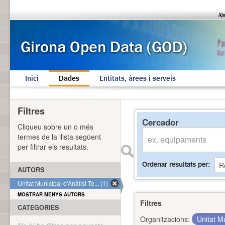
Inici
Dades
Entitats, àrees i serveis
Filtres
Cercador
Cliqueu sobre un o més
termes de la llista següent
per filtrar els resultats.
Ordenar resultats per
AUTORS
Unitat Municipal d'Anàlisi Te... (1)
MOSTRAR MENYS AUTORS
Filtres
CATEGORIES
Organitzacions:
Unitat Mu