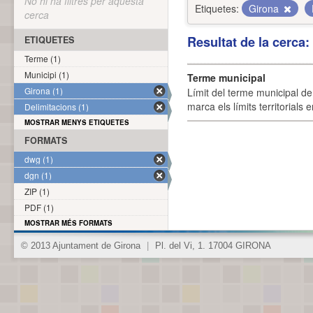
No hi ha filtres per aquesta
Etiquetes:
Girona
cerca
Resultat de la cerca
ETIQUETES
Terme (1)
Municipi (1)
Terme municipal
Girona (1)
Límit del terme municipal de 
marca els límits territorials
Delimitacions (1)
MOSTRAR MENYS ETIQUETES
FORMATS
dwg (1)
dgn (1)
ZIP (1)
PDF (1)
MOSTRAR MÉS FORMATS
© 2013 Ajuntament de Girona
|
Pl. del Vi, 1. 17004 GIRONA