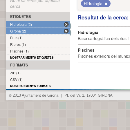
No hi ha filtres per aquesta
Hidrologia
cerca
Resultat de la cerca
ETIQUETES
Hidrologia (2)
Girona (2)
Hidrologia
Rius (1)
Base cartogràfica dels rius i 
Rieres (1)
Piscines
Piscines (1)
Piscines exteriors del munici
MOSTRAR MENYS ETIQUETES
FORMATS
ZIP (1)
CSV (1)
MOSTRAR MENYS FORMATS
© 2013 Ajuntament de Girona
|
Pl. del Vi, 1. 17004 GIRONA