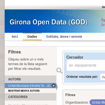
Inici
Dades
Entitats, àrees i serveis
Filtres
Cercador
Cliqueu sobre un o més
termes de la llista següent
per filtrar els resultats.
Ordenar resultats per
AUTORS
Unitat Municipal d'Anàlisi Te... (2)
MOSTRAR MENYS AUTORS
Filtres
CATEGORIES
Organitzacions:
Unitat Mu