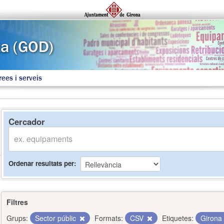
rees i serveis
Cercador
Ordenar resultats per
Filtres
Grups:
Sector públic
Formats:
CSV
Etiquetes:
Girona