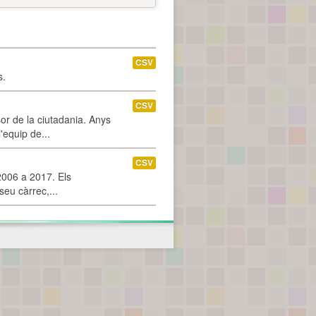
CSV
s.
CSV
or de la ciutadania. Anys
'equip de...
CSV
2006 a 2017. Els
seu càrrec,...