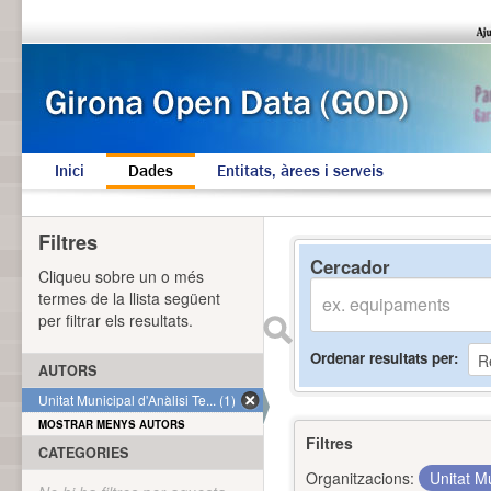
Inici
Dades
Entitats, àrees i serveis
Filtres
Cercador
Cliqueu sobre un o més
termes de la llista següent
per filtrar els resultats.
Ordenar resultats per
AUTORS
Unitat Municipal d'Anàlisi Te... (1)
MOSTRAR MENYS AUTORS
Filtres
CATEGORIES
Organitzacions:
Unitat Mu