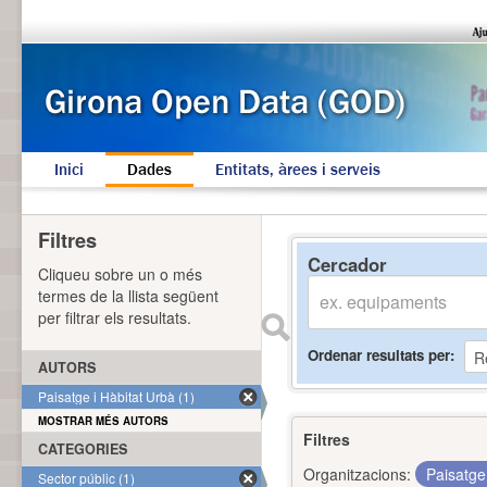
Inici
Dades
Entitats, àrees i serveis
Filtres
Cercador
Cliqueu sobre un o més
termes de la llista següent
per filtrar els resultats.
Ordenar resultats per
AUTORS
Paisatge i Hàbitat Urbà (1)
MOSTRAR MÉS AUTORS
Filtres
CATEGORIES
Organitzacions:
Paisatge
Sector públic (1)