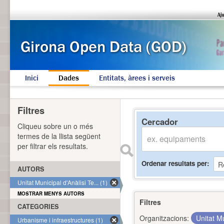
Inici
Dades
Entitats, àrees i serveis
Filtres
Cercador
Cliqueu sobre un o més
termes de la llista següent
per filtrar els resultats.
Ordenar resultats per
AUTORS
Unitat Municipal d'Anàlisi Te... (1)
MOSTRAR MENYS AUTORS
Filtres
CATEGORIES
Organitzacions:
Unitat Mu
Urbanisme i infraestructures (1)