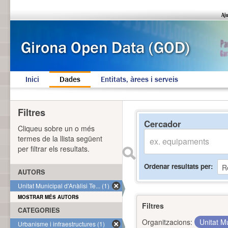
Inici
Dades
Entitats, àrees i serveis
Filtres
Cercador
Cliqueu sobre un o més
termes de la llista següent
per filtrar els resultats.
Ordenar resultats per
AUTORS
Unitat Municipal d'Anàlisi Te... (1)
MOSTRAR MÉS AUTORS
Filtres
CATEGORIES
Organitzacions:
Unitat Mu
Urbanisme i infraestructures (1)