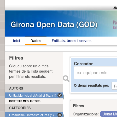
Inici
Dades
Entitats, àrees i serveis
Filtres
Cercador
Cliqueu sobre un o més
termes de la llista següent
per filtrar els resultats.
Ordenar resultats per
AUTORS
Unitat Municipal d'Anàlisi Te... (1)
MOSTRAR MÉS AUTORS
Filtres
CATEGORIES
Organitzacions:
Unitat Mu
Urbanisme i infraestructures (1)