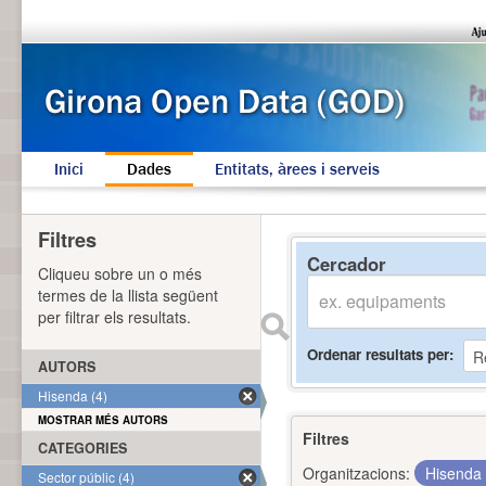
Inici
Dades
Entitats, àrees i serveis
Filtres
Cercador
Cliqueu sobre un o més
termes de la llista següent
per filtrar els resultats.
Ordenar resultats per
AUTORS
Hisenda (4)
MOSTRAR MÉS AUTORS
Filtres
CATEGORIES
Organitzacions:
Hisenda
Sector públic (4)