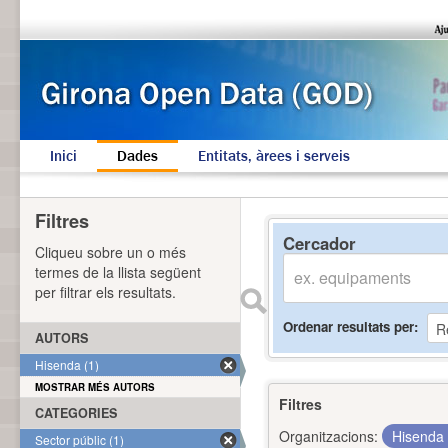
Inici
Dades
Entitats, àrees i serveis
Filtres
Cercador
Cliqueu sobre un o més
termes de la llista següent
per filtrar els resultats.
Ordenar resultats per
AUTORS
Hisenda (1)
MOSTRAR MÉS AUTORS
Filtres
CATEGORIES
Organitzacions:
Hisenda
Sector públic (1)