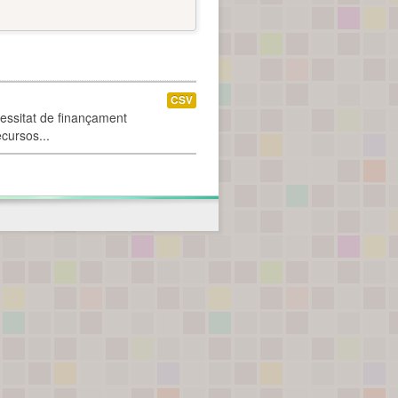
CSV
cessitat de finançament
ecursos...