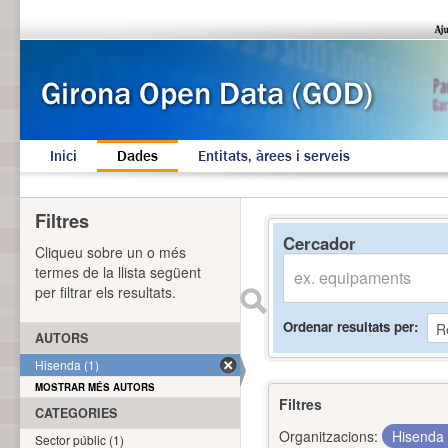
Inici
Dades
Entitats, àrees i serveis
Filtres
Cercador
Cliqueu sobre un o més
termes de la llista següent
per filtrar els resultats.
Ordenar resultats per
AUTORS
Hisenda (1)
MOSTRAR MÉS AUTORS
Filtres
CATEGORIES
Organitzacions:
Hisenda
Sector públic (1)