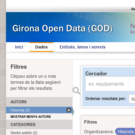
Inici
Dades
Entitats, àrees i serveis
Filtres
Cercador
Cliqueu sobre un o més
termes de la llista següent
per filtrar els resultats.
Ordenar resultats per
AUTORS
Hisenda (2)
MOSTRAR MENYS AUTORS
Filtres
CATEGORIES
Organitzacions:
Hisenda
Sector públic (2)