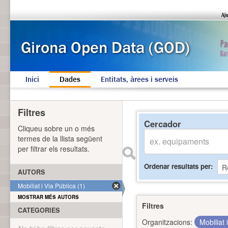
Inici
Dades
Entitats, àrees i serveis
Filtres
Cercador
Cliqueu sobre un o més
termes de la llista següent
per filtrar els resultats.
Ordenar resultats per
AUTORS
Mobiliat i Via Pública (1)
MOSTRAR MÉS AUTORS
Filtres
CATEGORIES
Organitzacions:
Mobiliat 