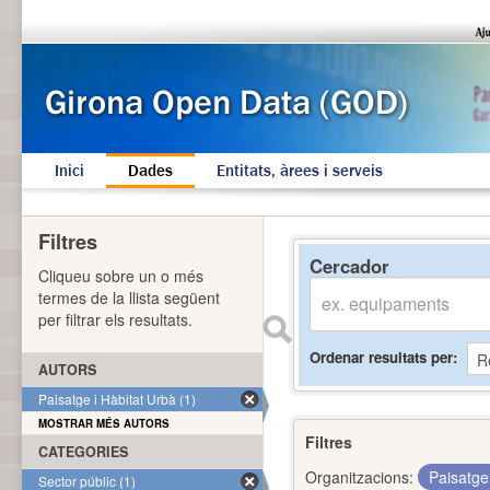
Inici
Dades
Entitats, àrees i serveis
Filtres
Cercador
Cliqueu sobre un o més
termes de la llista següent
per filtrar els resultats.
Ordenar resultats per
AUTORS
Paisatge i Hàbitat Urbà (1)
MOSTRAR MÉS AUTORS
Filtres
CATEGORIES
Organitzacions:
Paisatge
Sector públic (1)