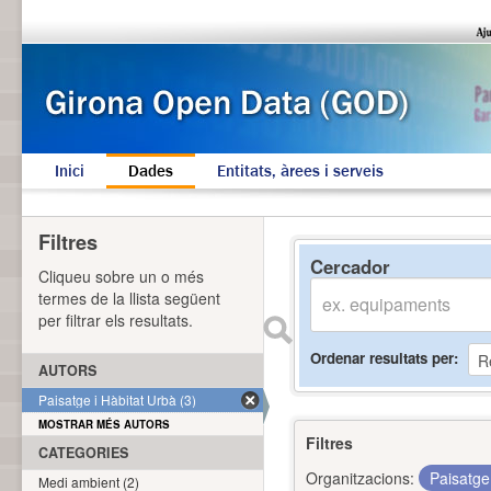
Inici
Dades
Entitats, àrees i serveis
Filtres
Cercador
Cliqueu sobre un o més
termes de la llista següent
per filtrar els resultats.
Ordenar resultats per
AUTORS
Paisatge i Hàbitat Urbà (3)
MOSTRAR MÉS AUTORS
Filtres
CATEGORIES
Organitzacions:
Paisatge
Medi ambient (2)