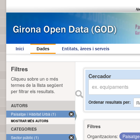
Inici
Dades
Entitats, àrees i serveis
Filtres
Cercador
Cliqueu sobre un o més
termes de la llista següent
per filtrar els resultats.
Ordenar resultats per
AUTORS
Paisatge i Hàbitat Urbà (1)
MOSTRAR MÉS AUTORS
Filtres
CATEGORIES
Organitzacions:
Paisatge
Sector públic (1)