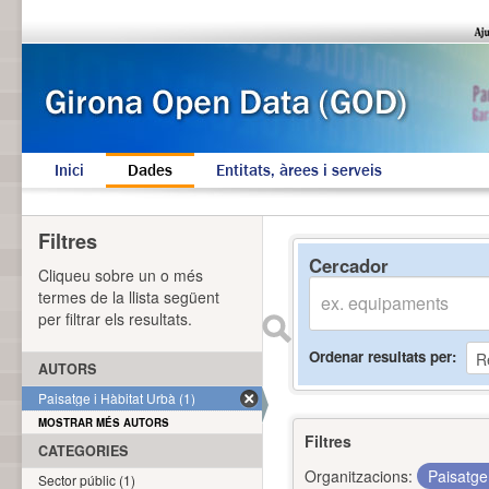
Inici
Dades
Entitats, àrees i serveis
Filtres
Cercador
Cliqueu sobre un o més
termes de la llista següent
per filtrar els resultats.
Ordenar resultats per
AUTORS
Paisatge i Hàbitat Urbà (1)
MOSTRAR MÉS AUTORS
Filtres
CATEGORIES
Organitzacions:
Paisatge
Sector públic (1)