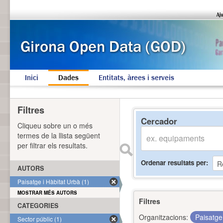
Inici
Dades
Entitats, àrees i serveis
Filtres
Cercador
Cliqueu sobre un o més
termes de la llista següent
per filtrar els resultats.
Ordenar resultats per
AUTORS
Paisatge i Hàbitat Urbà (1)
MOSTRAR MÉS AUTORS
Filtres
CATEGORIES
Organitzacions:
Paisatge
Sector públic (1)