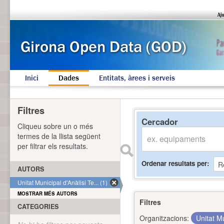
Inici
Dades
Entitats, àrees i serveis
Filtres
Cercador
Cliqueu sobre un o més
termes de la llista següent
per filtrar els resultats.
Ordenar resultats per
AUTORS
Unitat Municipal d'Anàlisi Te... (1)
MOSTRAR MÉS AUTORS
Filtres
CATEGORIES
Organitzacions:
Unitat Mu