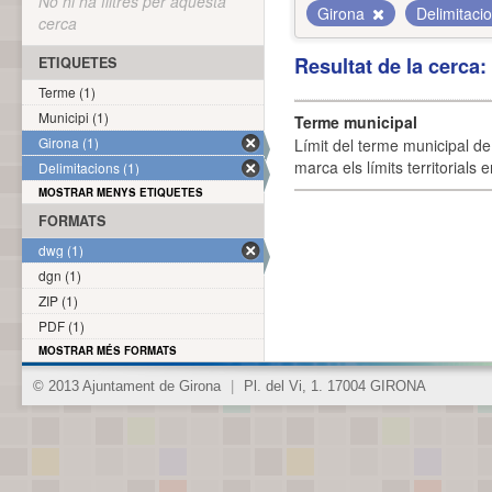
No hi ha filtres per aquesta
Girona
Delimitaci
cerca
Resultat de la cerca
ETIQUETES
Terme (1)
Municipi (1)
Terme municipal
Girona (1)
Límit del terme municipal de 
marca els límits territorials
Delimitacions (1)
MOSTRAR MENYS ETIQUETES
FORMATS
dwg (1)
dgn (1)
ZIP (1)
PDF (1)
MOSTRAR MÉS FORMATS
© 2013 Ajuntament de Girona
|
Pl. del Vi, 1. 17004 GIRONA